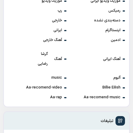
موزیک ویدیو ایرانی
موزیک ویدیو
رمیکس
رپ
دسته‌بندی نشده
خارجی
اینستاگرام
ایرانی
ادمین
آهنگ خارجی
گرشا
آهنگ ایرانی
آهنگ
رضایی
آلبوم
music
Aa-recomend-video
Billie Eilish
Aa-rap
Aa-recomend-music
تبلیغات