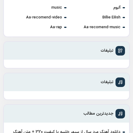
آلبوم
music
Aa-recomend-video
Billie Eilish
Aa-rap
Aa-recomend-music
تبلیغات
تبلیغات
جدیدترین مطالب
دانلود آهنگ مرد سال از سپهر خلسه با کیفیت 320 + متن آهنگ