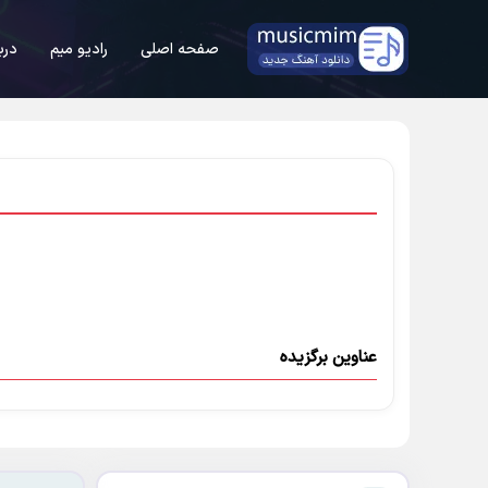
صفحه اصلی
رادیو میم
درب
عناوین برگزیده