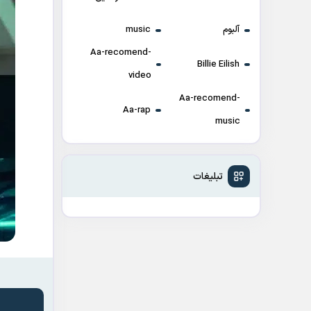
آلبوم
music
Aa-recomend-
Billie Eilish
video
Aa-recomend-
Aa-rap
music
تبلیغات