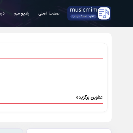
صفحه اصلی
رادیو میم
درب
عناوین برگزیده