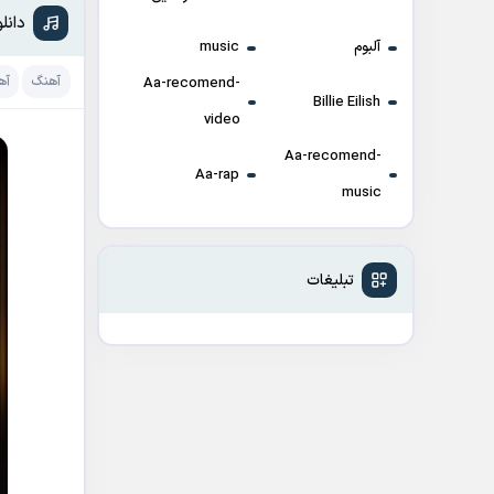
دانل
آلبوم
music
آهنگ
آه
Aa-recomend-
Billie Eilish
video
Aa-recomend-
Aa-rap
music
تبلیغات