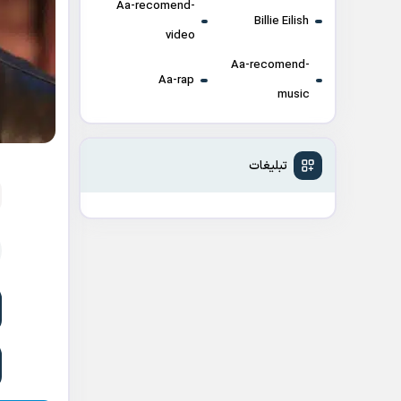
Aa-recomend-
Billie Eilish
video
Aa-recomend-
Aa-rap
music
تبلیغات