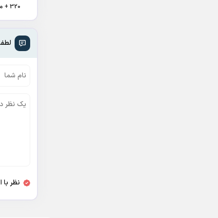
320 + متن آهنگ
لطفا
نظر با 