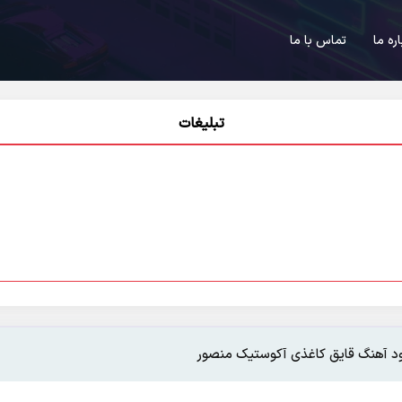
اره ما
تماس با ما
تبلیغات
ود آهنگ قایق کاغذی آکوستیک منصور