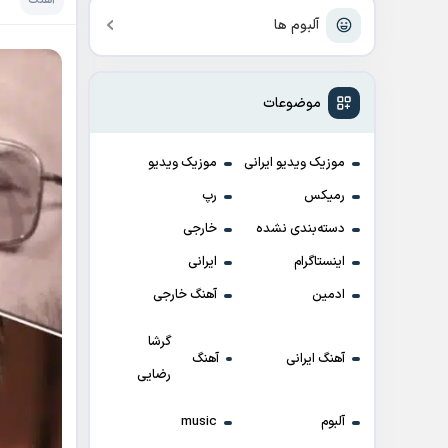
آهنگ
آلبوم ها
موضوعات
موزیک ویدیو ایرانی
موزیک ویدیو
رمیکس
رپ
دسته‌بندی نشده
خارجی
اینستاگرام
ایرانی
ادمین
آهنگ خارجی
گرشا
آهنگ ایرانی
آهنگ
رضایی
آلبوم
music