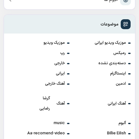
موضوعات
موزیک ویدیو ایرانی
موزیک ویدیو
رمیکس
رپ
دسته‌بندی نشده
خارجی
اینستاگرام
ایرانی
ادمین
آهنگ خارجی
گرشا
آهنگ ایرانی
آهنگ
رضایی
آلبوم
music
Aa-recomend-video
Billie Eilish