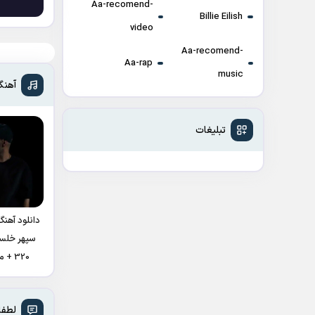
Aa-recomend-
Billie Eilish
video
Aa-recomend-
Aa-rap
music
آهنگ
تبلیغات
دانلود آهنگ
سپهر خلسه
320 + متن آهنگ
لطفا