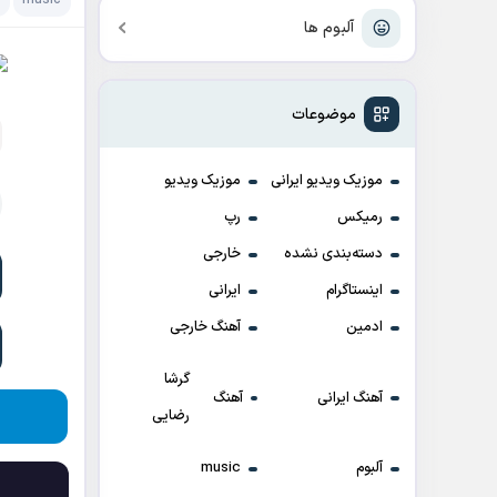
music
آ
آلبوم ها
موضوعات
موزیک ویدیو ایرانی
موزیک ویدیو
رمیکس
رپ
دسته‌بندی نشده
خارجی
اینستاگرام
ایرانی
ادمین
آهنگ خارجی
گرشا
آهنگ ایرانی
آهنگ
رضایی
آلبوم
music