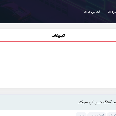
اره ما
تماس با ما
تبلیغات
ود آهنگ حس کن سوگند